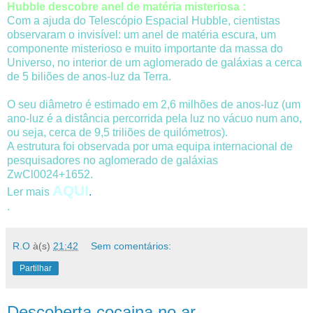
Hubble descobre anel de matéria misteriosa :
Com a ajuda do Telescópio Espacial Hubble, cientistas
observaram o invisível: um anel de matéria escura, um
componente misterioso e muito importante da massa do
Universo, no interior de um aglomerado de galáxias a cerca
de 5 biliões de anos-luz da Terra.
O seu diâmetro é estimado em 2,6 milhões de anos-luz (um
ano-luz é a distância percorrida pela luz no vácuo num ano,
ou seja, cerca de 9,5 triliões de quilómetros).
A estrutura foi observada por uma equipa internacional de
pesquisadores no aglomerado de galáxias
ZwCl0024+1652.
AQUI
Ler mais
.
.
R.O
à(s)
21:42
Sem comentários:
Partilhar
Descoberta cocaina no ar