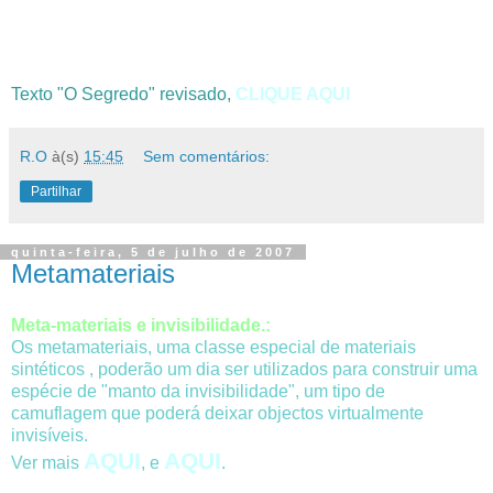
Texto "O Segredo" revisado,
CLIQUE AQUI
R.O
à(s)
15:45
Sem comentários:
Partilhar
quinta-feira, 5 de julho de 2007
Metamateriais
Meta-materiais e invisibilidade.:
Os metamateriais, uma classe especial de materiais
sintéticos , poderão um dia ser utilizados para construir uma
espécie de "manto da invisibilidade", um tipo de
camuflagem que poderá deixar objectos virtualmente
invisíveis.
AQUI
AQUI
Ver mais
, e
.