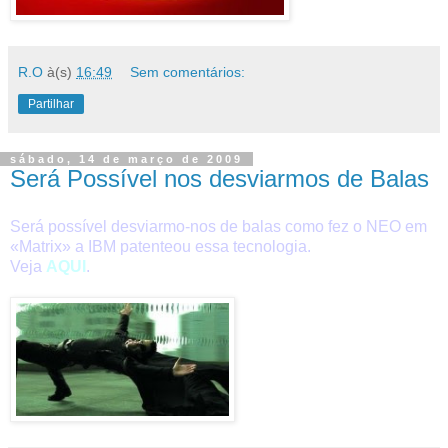
R.O
à(s)
16:49
Sem comentários:
Partilhar
sábado, 14 de março de 2009
Será Possível nos desviarmos de Balas
Será possível desviarmo-nos de balas como fez o NEO em
«Matrix» a IBM patenteou essa tecnologia.
Veja
AQUI
.