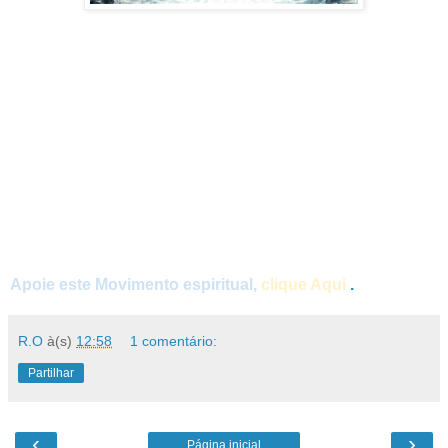
Apoie este Movimento espiritual,
clique Aqui
.
R.O
à(s)
12:58
1 comentário:
Partilhar
‹
›
Página inicial