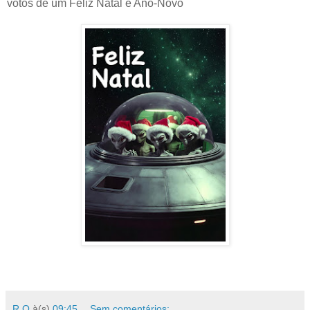
votos de um Feliz Natal e Ano-Novo
R.O
à(s)
09:45
Sem comentários: