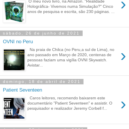
›
O meu novo livro, na Amazon. "Realidade
Holográfica- Vivemos numa Simulação?" Cinco
anos de pesquisa e escrita, são 230 páginas. ...
sábado, 26 de junho de 2021
OVNI no Peru
›
Na praia de Chilca (no Peru,a sul de Lima), no
ano passado em Março de 2020, centenas de
pessoas faziam uma vigília OVNI Skywatch.
Avistar...
domingo, 18 de abril de 2021
Patient Seventeen
›
Caros leitores, recomendo baixarem este
documentário "Patient Seventeen" e assistir. O
pesquisador e realizador Jeremy Corbell f...