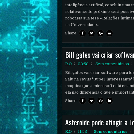
inteligência artifical, concluiu um
relativamente próximo será possív
robot.Na sua tese «Relações íntima
na Universidade...
Share:
Bill gates vai criar softw
R.O
03:58
Sem comentários
Bill gates vai criar software para l
Saiu na revita "Super interessante"
maquina que a microsoft está criand
ela não diferencia o que é importan
Share:
Asteroide pode atingir a T
R.O
11:53
Sem comentários