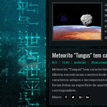
A
N
N
s
p
e
S
Meteorito "Tungus" tem ca
R.O
11:45
noticias
Sem come
Meteorito "Tungus" tem característ
Sibéria encontraram o meteoritod
caracteres antigos e incompressive
foram feitas na superfície do quar
correspondete...
Share: