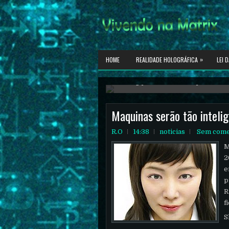
»
HOME
REALIDADE HOLOGRÁFICA
LEI 
Reflexões sobre temas profundos, e
Maquinas serão tão intel
R.O
14:38
noticias
Sem come
M
2
e
p
R
f
S