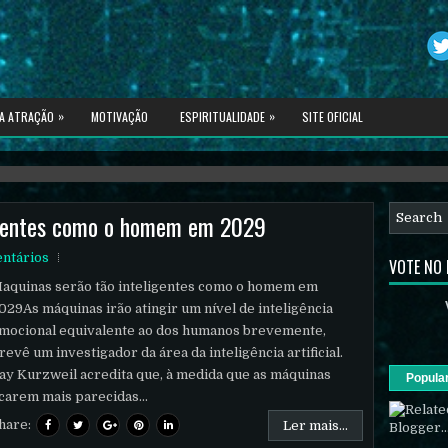
»
»
DA ATRAÇÃO
MOTIVAÇÃO
ESPIRITUALIDADE
SITE OFICIAL
spiritualidade avançada.
igentes como o homem em 2029
ntários
VOTE NO
aquinas serão tão inteligentes como o homem em
029As máquinas irão atingir um nível de inteligência
mocional equivalente ao dos humanos brevemente,
revê um investigador da área da inteligência artificial.
ay Kurzweil acredita que, à medida que as máquinas
Popula
icarem mais parecidas...
hare:
Ler mais...