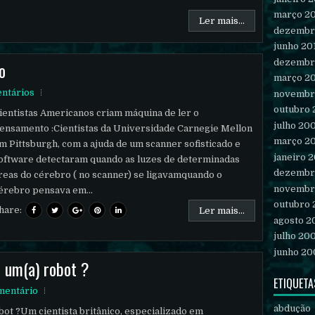
março 2
Ler mais...
dezembr
junho 20
dezembr
o
março 2
ntários
novembr
outubro
ientistas Americanos criam máquina de ler o
julho 20
ensamento :Cientistas da Universidade Carnegie Mellon
março 2
m Pittsburgh, com a ajuda de um scanner sofisticado e
janeiro 
oftware detectaram quando as luzes de determinadas
dezembr
reas do cérebro ( no scanner) se ligavamquando o
novembr
érebro pensava em...
outubro
hare:
Ler mais...
agosto 2
julho 20
junho 20
 um(a) robot ?
ETIQUETA
mentário
abdução
ot ?Um cientista britânico, especializado em