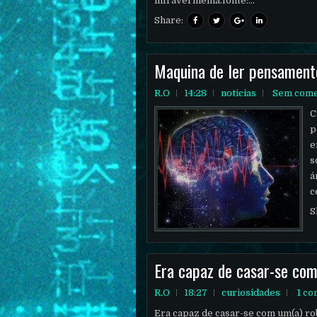
infravermelha.fonte:...
Share:
Maquina de ler pensament
R.O
14:28
noticias
Sem come
C
p
e
s
á
c
S
Era capaz de casar-se com
R.O
18:27
curiosidades
1 co
Era capaz de casar-se com um(a) rob