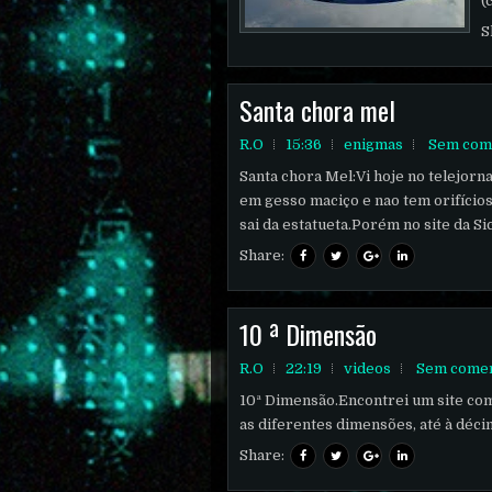
(
S
Santa chora mel
R.O
15:36
enigmas
Sem com
Santa chora Mel:Vi hoje no telejornal
em gesso maciço e nao tem orifícios 
sai da estatueta.Porém no site da Si
Share:
10 ª Dimensão
R.O
22:19
videos
Sem comen
10ª Dimensão.Encontrei um site co
as diferentes dimensões, até à déci
Share: