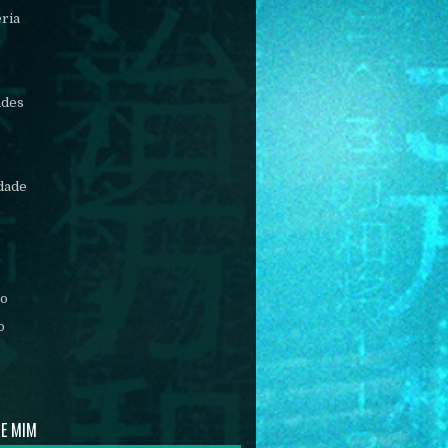
éria
ades
idade
mo
o
DE MIM