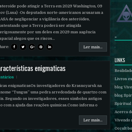
steroide pode atingir a Terra em 2029 Washington, 09
ov (Lusa) -Os deputados norte-americanos acusaram a
ASA de negligenciar a vigilância dos asteróides,
ustentando que a Terra poderá ser atingida
erigosamente por um deles em 2029 mas aagência
..
spacial alegou que os riscos...
.
hare:
Ler mais...
LINKS
racterísticas enigmaticas
Realidad
ntários
Livros es
icas enigmaticasOs investigadores do Krasnoyarsk na
blog Viv
e nome “Tungus” uma pedra arredondada de quartzo com
blog Spir
is. Segundo os investigadores, esses simbolos antigos
Spiritual
tzo com a ajuda das reações químicas.Como informa o
Acerca d
Vivendo 
Ler mais...
Occult b