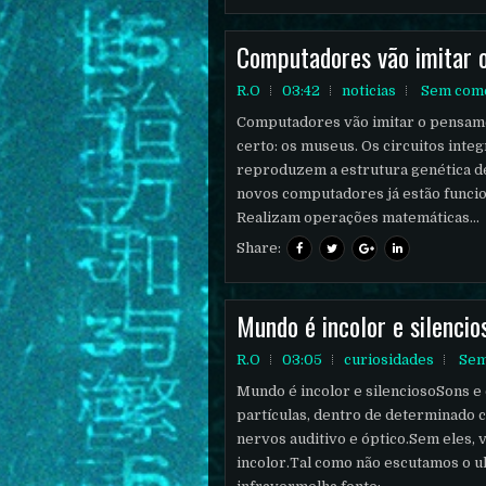
Computadores vão imitar
R.O
03:42
noticias
Sem come
Computadores vão imitar o pensam
certo: os museus. Os circuitos inte
reproduzem a estrutura genética d
novos computadores já estão funci
Realizam operações matemáticas...
Share:
Mundo é incolor e silencio
R.O
03:05
curiosidades
Sem
Mundo é incolor e silenciosoSons e
partículas, dentro de determinado
nervos auditivo e óptico.Sem eles,
incolor.Tal como não escutamos o u