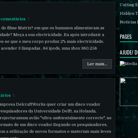
Cutting 
Hidden T
 comentários
Noticias 
e do filme Matrix? em que os humanos alimentavam as
dade? Meça a sua electricidade. Eu após introduzir a
PAGES
cou-se que o meu corpo produz 2% mais electricidade,
 acender 3 lâmpadas , 64 ipods, uma xbox 360.256
AJUDE/ 
Ler mais...
ários
mpresa DelcraftWorks quer criar um disco voador
Pesquisadores da Universidade Delft, na Holanda,
rojectaramum avião "ultra-ambientalmente correcto", no
ormato de um disco voador.Segundo os pesquisadores,
om a utilização de novos formatos e materiais mais leves