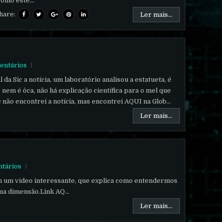
como este...
hare:
Ler mais...
entários
 da Sic a notícia, um laboratório analisou a estatueta, é
nem é ôca, não há explicação científica para o mel que
c não encontrei a notícia, mas encontrei AQUI na Glob...
Ler mais...
tários
m um video interessante, que explica como entendermos
ma dimensão.Link AQ...
Ler mais...