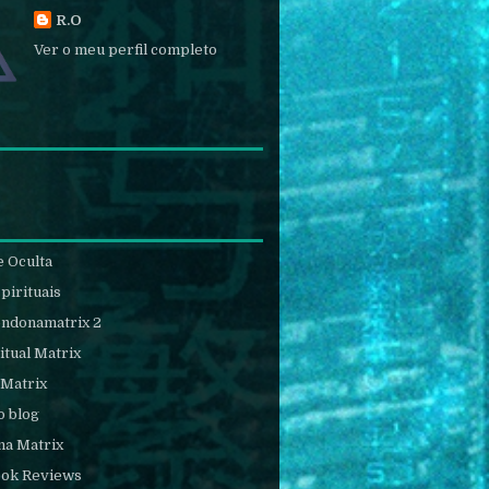
R.O
Ver o meu perfil completo
e Oculta
pirituais
endonamatrix 2
itual Matrix
 Matrix
o blog
na Matrix
ook Reviews