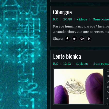
Ciborgue
R.O
20:38
videos
Sem come
Parece humana nao parece? Incríve
,criando ciborgues que parecem qu
Share:
Lente bionica
R.O
12:12
noticias
Sem come
C
U
c
p
c
v
S