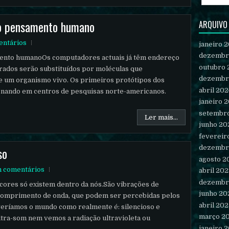
 o pensamento humano
ARQUIVO
ntários
janeiro 
dezembr
ento humanoOs computadores actuais já têm endereço
outubro 
grados serão substituídos por moléculas que
dezembr
e um organismo vivo. Os primeiros protótipos dos
abril 202
onando em centros de pesquisas norte-americanos.
janeiro 
setembr
Ler mais...
junho 20
fevereir
dezembr
so
agosto 2
 comentários
abril 20
dezembr
 cores só existem dentro da nós.São vibrações de
junho 20
 comprimento de onda, que podem ser percebidas pelos
abril 202
 veríamos o mundo como realmente é: silencioso e
março 2
ltra-som nem vemos a radiação ultravioleta ou
janeiro 