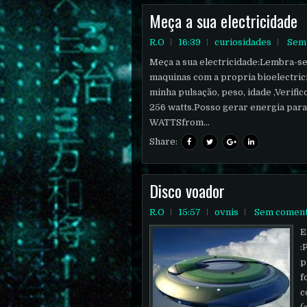
Meça a sua electricidade
R.O
16:39
curiosidades
Sem
Meça a sua electricidade:Lembra-s
maquinas com a propria bioelectrici
minha pulsação, peso, idade ,Verifi
256 watts.Posso gerar energia para
WATTSfrom...
Share:
Disco voador
R.O
15:57
ovnis
Sem coment
E
:
p
f
c