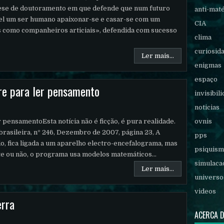
a tese de doutoramento em que defende que num futuro
anti-mat
el um ser humano apaixonar-se e casar-se com um
CIA
s como companheiros articiais», defendida com sucesso
clima
curiosid
Ler mais...
enigmas
espaço
are para ler pensamento
invisibil
noticias
er pensamentoEsta notícia não é ficção, é pura realidade.
ovnis
 brasileira, nº 246, Dezembro de 2007, página 23, A
pps
o, fica ligada a um aparelho electro-encefalograma, mas
psiquis
te ou não, o programa usa modelos matemáticos...
simulaca
Ler mais...
universo
videos
erra
ACERCA 