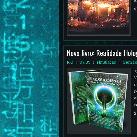
E
S
Novo livro: Realidade Holo
R.O
07:39
simulacao
Sem co
O
V
e
r
e
r
S