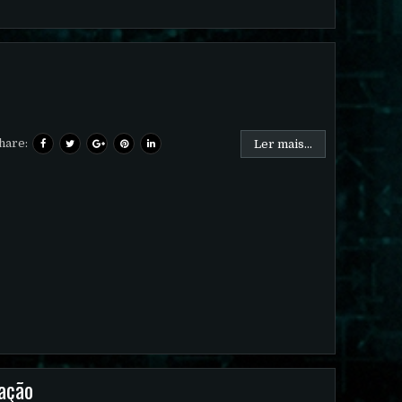
hare:
Ler mais...
mação