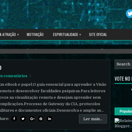
»
»
DA ATRAÇÃO
MOTIVAÇÃO
ESPIRITUALIDADE
SITE OFICIAL
restres, manipulação interdimensional, univero holográfico, e muito m
o
m comentários
VOTE NO
m eBook e papel.O guia essencial para aprender a Visão
emota e desenvolver faculdades psíquicas.Para leitores
ovos na visualização remota e desejam aprender sem
omplicações.Processo de Gateway da CIA, protocolos
ilitares e documentos oficiais.Desenvolva e amplie as...
Popula
hare:
Ler mais...