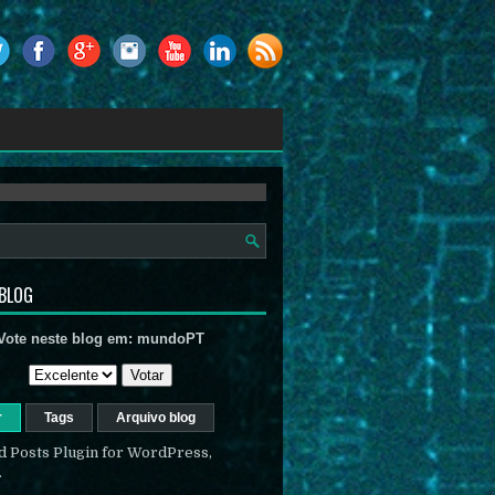
ais...
 BLOG
Vote neste blog em:
mundoPT
r
Tags
Arquivo blog