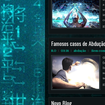
a
s
i
c
S
Famosos casos de Abduçã
R.O
03:16
abdução
Sem com
G
(
I
s
s
S
Novo Blog