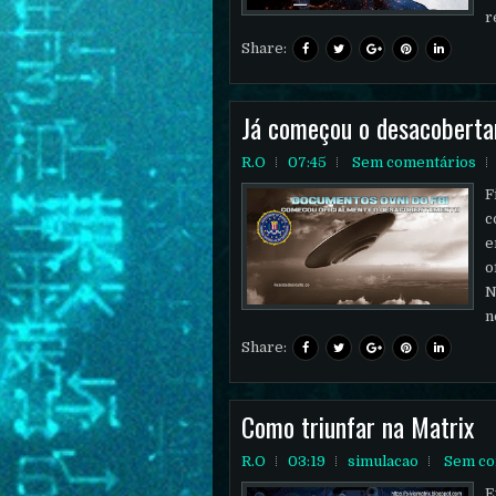
r
Share:
Já começou o desacobert
R.O
07:45
Sem comentários
F
c
e
o
N
n
Share:
Como triunfar na Matrix
R.O
03:19
simulacao
Sem co
E