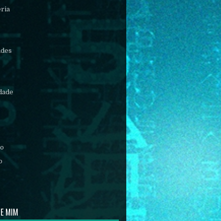
éria
ades
idade
mo
o
DE MIM