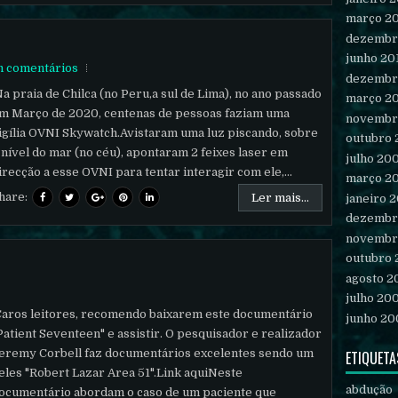
março 2
dezembr
junho 20
 comentários
dezembr
a praia de Chilca (no Peru,a sul de Lima), no ano passado
março 2
m Março de 2020, centenas de pessoas faziam uma
novembr
igília OVNI Skywatch.Avistaram uma luz piscando, sobre
outubro
 nível do mar (no céu), apontaram 2 feixes laser em
julho 20
irecção a esse OVNI para tentar interagir com ele,...
março 2
hare:
Ler mais...
janeiro 
dezembr
novembr
outubro
agosto 2
julho 20
aros leitores, recomendo baixarem este documentário
junho 20
Patient Seventeen" e assistir. O pesquisador e realizador
eremy Corbell faz documentários excelentes sendo um
ETIQUETA
eles "Robert Lazar Area 51".Link aquiNeste
abdução
ocumentário abordam o caso de um paciente que