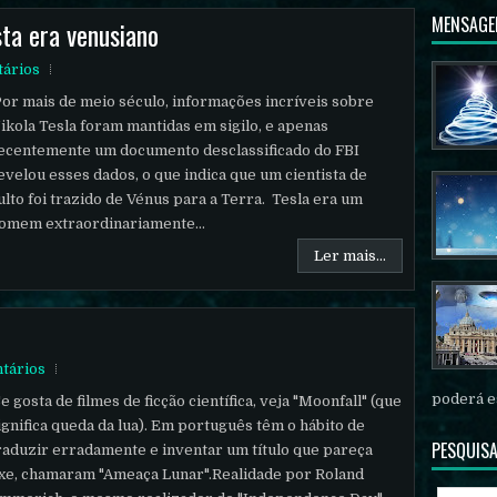
MENSAGE
ta era venusiano
ários
or mais de meio século, informações incríveis sobre
ikola Tesla foram mantidas em sigilo, e apenas
ecentemente um documento desclassificado do FBI
evelou esses dados, o que indica que um cientista de
ulto foi trazido de Vénus para a Terra. Tesla era um
omem extraordinariamente...
Ler mais...
tários
poderá es
e gosta de filmes de ficção científica, veja "Moonfall" (que
ignifica queda da lua). Em português têm o hábito de
PESQUISA
raduzir erradamente e inventar um título que pareça
ixe, chamaram "Ameaça Lunar".Realidade por Roland