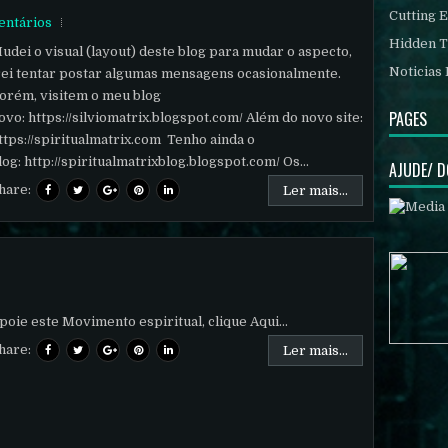
Cutting 
ntários
Hidden T
udei o visual (layout) deste blog para mudar o aspecto,
Noticias 
rei tentar postar algumas mensagens ocasionalmente.
orém, visitem o meu blog
PAGES
ovo: https://silviomatrix.blogspot.com/ Além do novo site:
ttps://spiritualmatrix.com Tenho ainda o
log: http://spiritualmatrixblog.blogspot.com/ Os...
AJUDE/ 
hare:
Ler mais...
poie este Movimento espiritual, clique Aqui...
hare:
Ler mais...