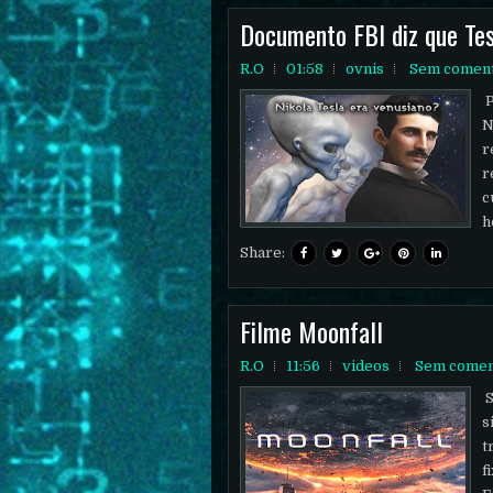
Documento FBI diz que Tes
R.O
01:58
ovnis
Sem coment
P
N
r
r
c
h
Share:
Filme Moonfall
R.O
11:56
videos
Sem comen
S
s
t
f