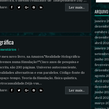
mmerich, o mesmo realizador de "Independence Day",...
hare:
Ler mais...
ARQUIVO
janeiro 
dezembr
outubro 
dezembr
gráfica
abril 202
janeiro 
mentários
setembr
 meu novo livro, na Amazon."Realidade Holográfica-
junho 20
ivemos numa Simulação?"Cinco anos de pesquisa e
fevereir
scrita, são 230 páginas. Universo autoconsciente,
dezembr
ealidades alternativas e eus paralelos. Código-fonte do
agosto 2
spaço-tempo, Teoria da Simulação, física quântica,
abril 20
etrocausalidade.Déjà-vus,...
dezembr
hare:
Ler mais...
junho 20
abril 202
março 2
janeiro 