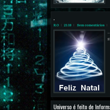
.
R.O
21:18
Sem comentários
...
S
Universo é feito de Infor