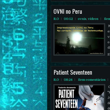
OVNI no Peru
R.O
00:52
ovnis
,
videos
Sem
N
e
v
o
d
S
Patient Seventeen
R.O
08:24
Sem comentários
C
"
J
d
d