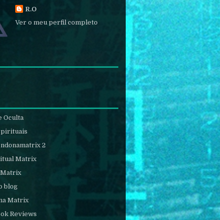
R.O
Ver o meu perfil completo
e Oculta
pirituais
endonamatrix 2
itual Matrix
 Matrix
o blog
na Matrix
ook Reviews