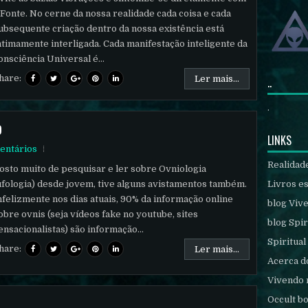
 Fonte. No cerne da nossa realidade cada coisa e cada
ubsequente criação dentro da nossa existência está
ntimamente interligada. Cada manifestação inteligente da
onsciência Universal é...
hare:
Ler mais...
..
.
o
LINKS
entários
Realidad
osto muito de pesquisar e ler sobre Ovniologia
Livros es
ufologia) desde jovem, tive alguns avistamentos também.
nfelizmente nos dias atuais, 90% da informação online
blog Viv
obre ovnis (seja vídeos fake no youtube, sites
blog Spir
ensacionalistas) são informação...
Spiritual
hare:
Ler mais...
Acerca d
Vivendo 
Occult b