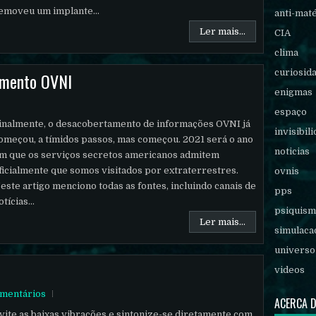
emoveu um implante...
anti-mat
Ler mais...
CIA
clima
curiosid
amento OVNI
enigmas
espaço
inalmente, o desacobertamento de informações OVNI já
invisibil
omeçou, a tímidos passos, mas começou. 2021 será o ano
noticias
m que os serviços secretos americanos admitem
ficialmente que somos visitados por extraterrestres.
ovnis
este artigo menciono todas as fontes, incluindo canais de
pps
otícias...
psiquis
Ler mais...
simulaca
universo
videos
mentários
ACERCA 
vite as baixas vibrações e sintonize-se diretamente com