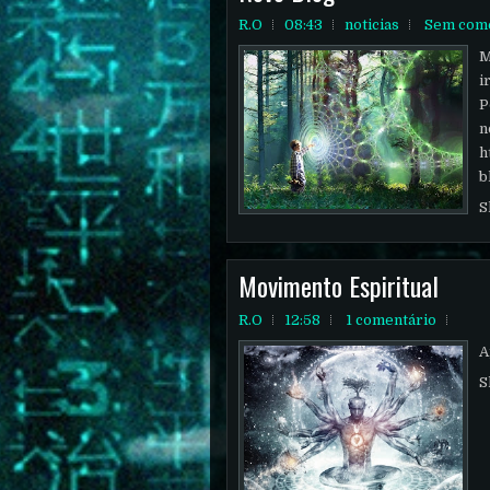
R.O
08:43
noticias
Sem come
M
i
P
n
h
b
S
Movimento Espiritual
R.O
12:58
1 comentário
A
S