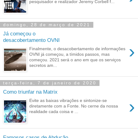
pesquisador e realizador Jeremy Corbell f...
domingo, 28 de março de 2021
Já começou o
desacobertamento OVNI
›
Finalmente, o desacobertamento de informações
OVNI já começou, a tímidos passos, mas
começou. 2021 será o ano em que os serviços
secretos am...
terça-feira, 7 de janeiro de 2020
Como triunfar na Matrix
›
Evite as baixas vibrações e sintonize-se
diretamente com a Fonte. No cerne da nossa
realidade cada coisa e ...
Famosos casos de Abdução