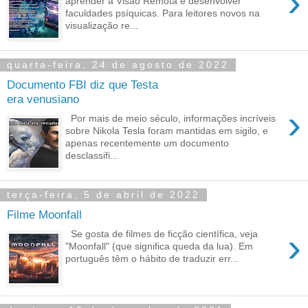
›
aprender a Visão Remota e desenvolver
faculdades psíquicas. Para leitores novos na
visualização re...
quarta-feira, 24 de agosto de 2022
Documento FBI diz que Testa
era venusiano
›
Por mais de meio século, informações incríveis
sobre Nikola Tesla foram mantidas em sigilo, e
apenas recentemente um documento
desclassifi...
terça-feira, 5 de abril de 2022
Filme Moonfall
›
Se gosta de filmes de ficção científica, veja
"Moonfall" (que significa queda da lua). Em
português têm o hábito de traduzir err...