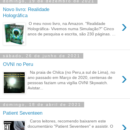
domingo, 19 de dezembro de 2021
Novo livro: Realidade
Holográfica
›
O meu novo livro, na Amazon. "Realidade
Holográfica- Vivemos numa Simulação?" Cinco
anos de pesquisa e escrita, são 230 páginas. ...
sábado, 26 de junho de 2021
OVNI no Peru
›
Na praia de Chilca (no Peru,a sul de Lima), no
ano passado em Março de 2020, centenas de
pessoas faziam uma vigília OVNI Skywatch.
Avistar...
domingo, 18 de abril de 2021
Patient Seventeen
›
Caros leitores, recomendo baixarem este
documentário "Patient Seventeen" e assistir. O