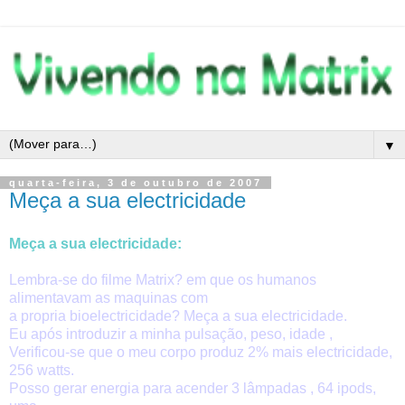
▼
quarta-feira, 3 de outubro de 2007
Meça a sua electricidade
Meça a sua electricidade:
Lembra-se do filme Matrix? em que os humanos
alimentavam as maquinas com
a propria bioelectricidade? Meça a sua electricidade.
Eu após introduzir a minha pulsação, peso, idade ,
Verificou-se que o meu corpo produz 2% mais electricidade,
256 watts.
Posso gerar energia para acender 3 lâmpadas , 64 ipods,