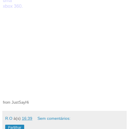
uma
xbox 360.
256 WATTS
from JustSayHi
R.O
à(s)
16:39
Sem comentários:
Partilhar