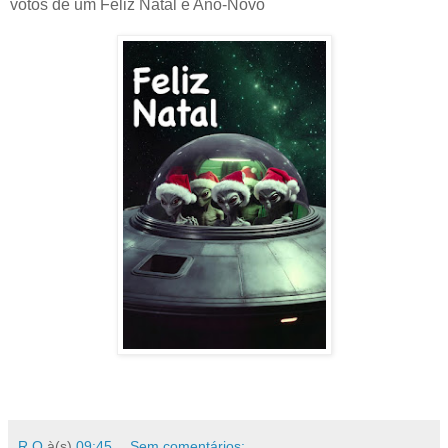
votos de um Feliz Natal e Ano-Novo
R.O
à(s)
09:45
Sem comentários: