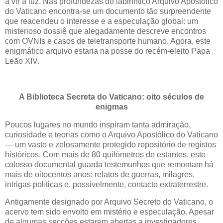
a vir à luz. Nas profundezas do labiríntico Arquivo Apostólico
do Vaticano encontra-se um documento tão surpreendente
que reacendeu o interesse e a especulação global: um
misterioso dossiê que alegadamente descreve encontros
com OVNIs e casos de teletransporte humano. Agora, este
enigmático arquivo estaria na posse do recém-eleito Papa
Leão XIV.
A Biblioteca Secreta do Vaticano: oito séculos de
enigmas
Poucos lugares no mundo inspiram tanta admiração,
curiosidade e teorias como o Arquivo Apostólico do Vaticano
— um vasto e zelosamente protegido repositório de registos
históricos. Com mais de 80 quilómetros de estantes, este
colosso documental guarda testemunhos que remontam há
mais de oitocentos anos: relatos de guerras, milagres,
intrigas políticas e, possivelmente, contacto extraterrestre.
Antigamente designado por Arquivo Secreto do Vaticano, o
acervo tem sido envolto em mistério e especulação. Apesar
de algumas secções estarem abertas a investigadores