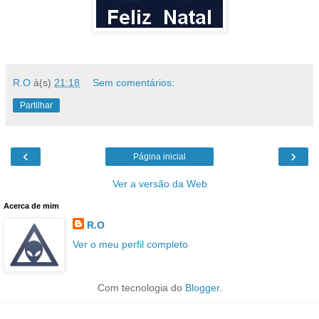
R.O
à(s)
21:18
Sem comentários:
Partilhar
‹
›
Página inicial
Ver a versão da Web
Acerca de mim
R.O
Ver o meu perfil completo
Com tecnologia do
Blogger
.