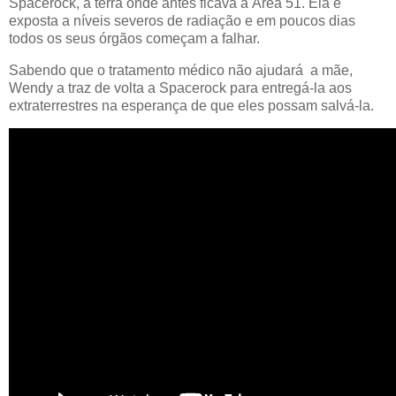
Spacerock, a terra onde antes ficava a Área 51. Ela é
exposta a níveis severos de radiação e em poucos dias
todos os seus órgãos começam a falhar.
Sabendo que o tratamento médico não ajudará a mãe,
Wendy a traz de volta a Spacerock para entregá-la aos
extraterrestres na esperança de que eles possam salvá-la.