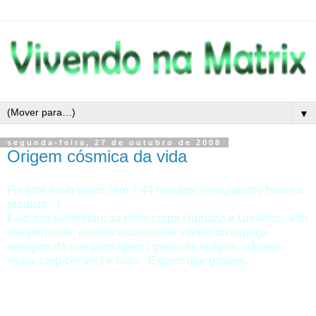
▼
segunda-feira, 27 de outubro de 2008
Origem cósmica da vida
Fiz este novo video, tem 7:44 minutos, levou quatro horas a
produzir :-)
Falo das semelhanças entre corpo Humano e Universo, adn
extraterrestre, deuses astronautas vindos do espaço,
vestígios da sua passagem ( gravuras antigas, crâneos
ovais, crop-circles,) e mais.. Espero que gostem...