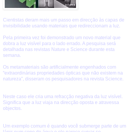
Cientistas deram mais um passo em direcção às capas de
invisibilidade usando materiais que redireccionam a luz.
Pela primeira vez foi demonstrado um novo material que
dobra a luz visível para o lado errado. A pesquisa será
detalhada nas revistas Nature e Science durante esta
semana.
Os metamateriais são artificialmente engenhados com
“extraordinárias propriedades ópticas que não existem na
natureza”, disseram os pesquisadores na revista Science.
Neste caso ele cria uma refracção negativa da luz visível.
Significa que a luz viaja na direcção oposta e atravessa
objectos.
Um exemplo comum é quando você submerge parte de um
lápis num copo de água e ele parece curvar-se.