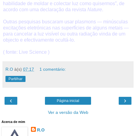
habilidade de moldar e colectar luz como quisermos”, de
acordo com uma declaração da revista
Nature
.
Outras pesquisas buscaram usar plasmons — minúsculas
excitações eletrónicas nas superfícies de alguns metais —
para cancelar a luz visível ou outra radiação vinda de um
objecto e efectivamente ocultá-lo.
( fonte:
Live Science
)
R.O
à(s)
07:17
1 comentário:
Partilhar
‹
›
Página inicial
Ver a versão da Web
Acerca de mim
R.O