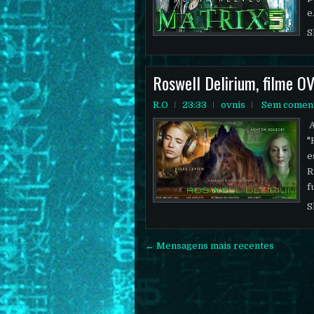
e.
S
Roswell Delirium, filme O
R.O
23:33
ovnis
Sem coment
A
"
e
R
f
S
← Mensagens mais recentes