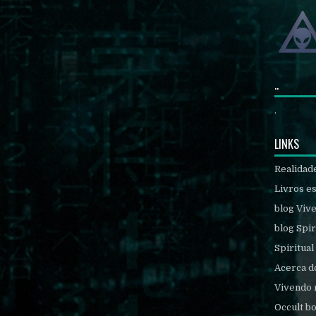
..
.
LINKS
Realidad
Livros es
blog Viv
blog Spir
Spiritual
Acerca d
Vivendo 
Occult b