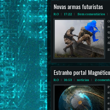
Novas armas futuristas
R.O
17:22
Sem comentários
O
r
q
v
d
S
Estranho portal Magnético
R.O
16:53
noticias
2 coment
P
o
o
e
p