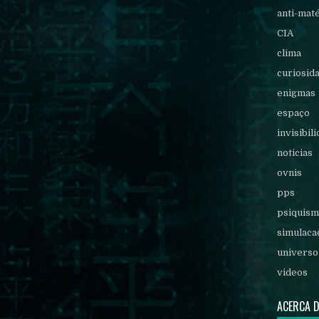
anti-mat
CIA
clima
curiosid
enigmas
espaço
invisibil
noticias
ovnis
pps
psiquis
simulaca
universo
videos
ACERCA 