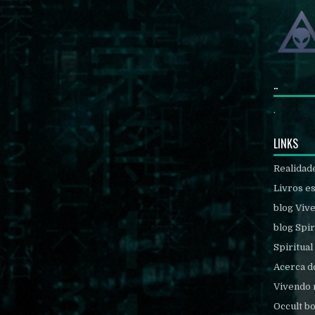
..
.
LINKS
Realidad
Livros es
blog Viv
blog Spir
Spiritual
Acerca d
Vivendo 
Occult b