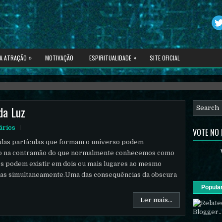
»
»
DA ATRAÇÃO
MOTIVAÇÃO
ESPIRITUALIDADE
SITE OFICIAL
spiritualidade avançada.
da Luz
ários
VOTE NO
ulas partículas que formam o universo podem
do na contramão do que normalmente conhecemos como
os podem existir em dois ou mais lugares ao mesmo
tas simultaneamente.Uma das consequências da obscura
Popula
Ler mais...