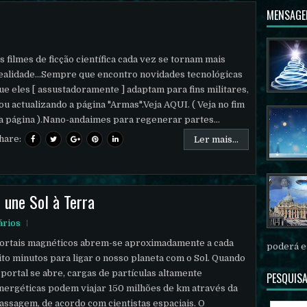
MENSAGE
s filmes de ficção científica cada vez se tornam mais
ealidade...Sempre que encontro novidades tecnológicas
ue eles [ assustadoramente ] adaptam para fins militares,
ou actualizando a página "Armas".Veja AQUI. ( Veja no fim
a página ).Nano-andaimes para regenerar partes...
hare:
Ler mais...
 une Sol à Terra
ários
ortais magnéticos abrem-se aproximadamente a cada
poderá es
ito minutos para ligar o nosso planeta com o Sol. Quando
 portal se abre, cargas de partículas altamente
PESQUISA
nergéticas podem viajar 150 milhões de km através da
assagem, de acordo com cientistas espaciais. O