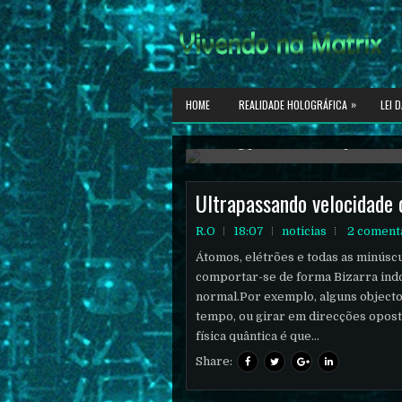
»
HOME
REALIDADE HOLOGRÁFICA
LEI 
Reflexões sobre temas profundos, e
Ultrapassando velocidade 
R.O
18:07
noticias
2 coment
Átomos, elétrões e todas as minúsc
comportar-se de forma Bizarra in
normal.Por exemplo, alguns object
tempo, ou girar em direcções opos
física quântica é que...
Share: