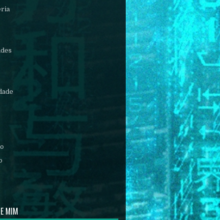
éria
ades
idade
mo
o
DE MIM