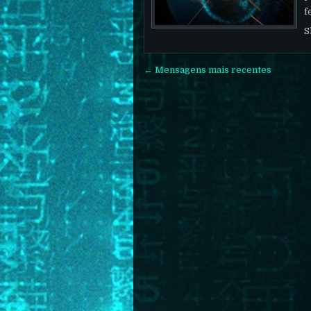
f
S
← Mensagens mais recentes