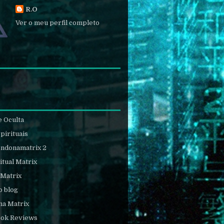
R.O
Ver o meu perfil completo
e Oculta
pirituais
endonamatrix 2
itual Matrix
 Matrix
o blog
na Matrix
ook Reviews