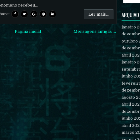
enómeno recebeu...
ARQUIVO
hare:
Ler mais...
janeiro 
Página inicial
Mensagens antigas →
dezembr
outubro 
dezembr
abril 202
janeiro 
setembr
junho 20
fevereir
dezembr
agosto 2
abril 20
dezembr
junho 20
abril 202
março 2
janeiro 