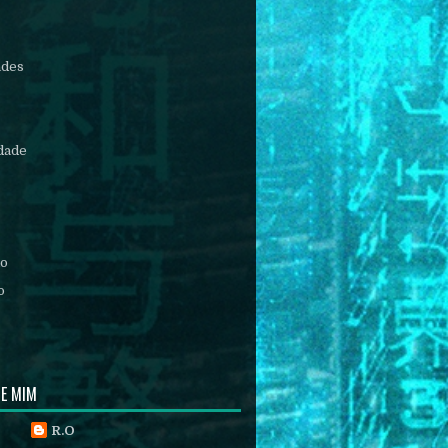
ades
idade
mo
o
DE MIM
R.O