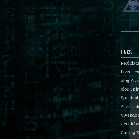
..
.
LINKS
Realidad
Livros es
blog Viv
blog Spir
Spiritual
Acerca d
Vivendo 
Occult b
Cutting 