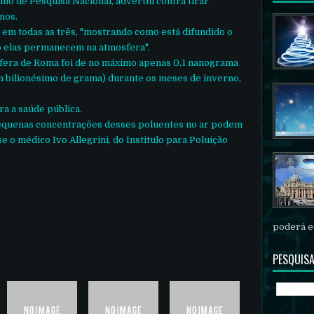
ho de Pesquisa Nacional, advertiu contra tirar
nos.
 em todas as três, "mostrando como está difundido o
 elas permanecem na atmosfera".
sfera de Roma foi de no máximo apenas 0,1 nanograma
 bilionésimo de grama) durante os meses de inverno,
a a saúde pública.
quenas concentrações desses poluentes no ar podem
e o médico Ivo Allegrini, do Institulo para Poluição
poderá es
PESQUISA