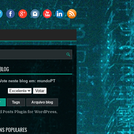
 BLOG
Vote neste blog em:
mundoPT
r
Tags
Arquivo blog
NS POPULARES