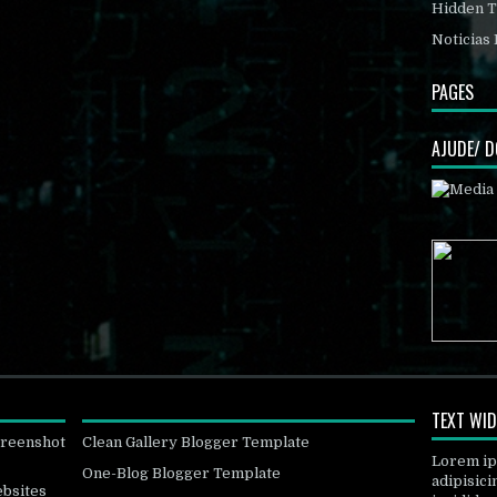
Hidden T
Noticias 
PAGES
AJUDE/ 
TEXT WI
creenshot
Clean Gallery Blogger Template
Lorem ip
One-Blog Blogger Template
adipisici
ebsites