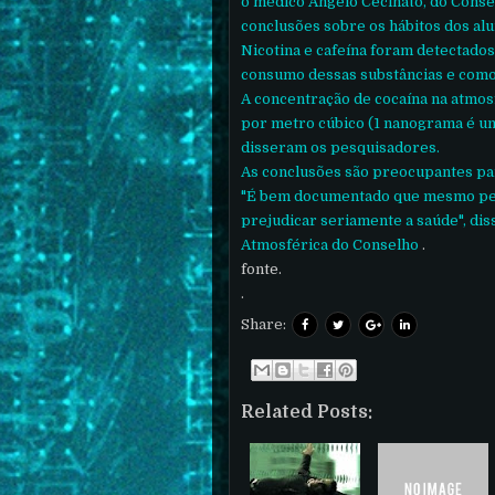
o médico Angelo Cecinato, do Consel
conclusões sobre os hábitos dos alu
Nicotina e cafeína foram detectados
consumo dessas substâncias e como
A concentração de cocaína na atmo
por metro cúbico (1 nanograma é um
disseram os pesquisadores.
As conclusões são preocupantes par
"É bem documentado que mesmo pe
prejudicar seriamente a saúde", diss
Atmosférica do Conselho
.
fonte.
.
Share:
Related Posts: