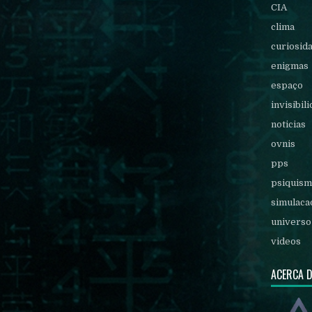
CIA
clima
curiosid
enigmas
espaço
invisibil
noticias
ovnis
pps
psiquis
simulaca
universo
videos
ACERCA 