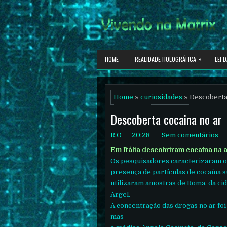
»
HOME
REALIDADE HOLOGRÁFICA
LEI 
Home
»
curiosidades
» Descoberta 
Descoberta cocaina no ar
R.O
20:28
Sem comentários
Em Itália descobriram cocaína na 
Os pesquisadores caracterizaram o
presença de partículas de cocaína 
utilizaram amostras de Roma, da cidad
Argel.
A concentração das drogas no ar foi
mas