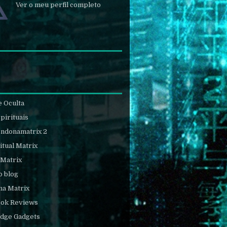
Ver o meu perfil completo
e Oculta
pirituais
endonamatrix 2
itual Matrix
 Matrix
o blog
na Matrix
ook Reviews
Edge Gadgets