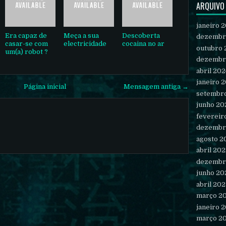
ARQUIVO
janeiro 
Era capaz de
Meça a sua
Descoberta
dezembr
casar-se com
electricidade
cocaina no ar
outubro 
um(a) robot ?
dezembr
abril 202
janeiro 
Página inicial
Mensagem antiga →
setembr
junho 20
fevereir
dezembr
agosto 2
abril 20
dezembr
junho 20
abril 202
março 2
janeiro 
março 2