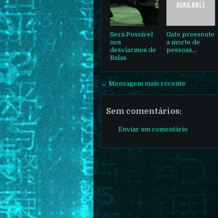
Será Possível
Gato pressente
nos
a morte de
desviarmos de
pessoas...
Balas
← Mensagem mais recente
Sem comentários:
Enviar um comentário