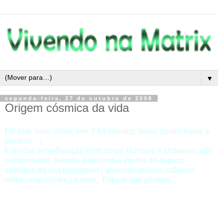
▼
segunda-feira, 27 de outubro de 2008
Origem cósmica da vida
Fiz este novo video, tem 7:44 minutos, levou quatro horas a
produzir :-)
Falo das semelhanças entre corpo Humano e Universo, adn
extraterrestre, deuses astronautas vindos do espaço,
vestígios da sua passagem ( gravuras antigas, crâneos
ovais, crop-circles,) e mais.. Espero que gostem...