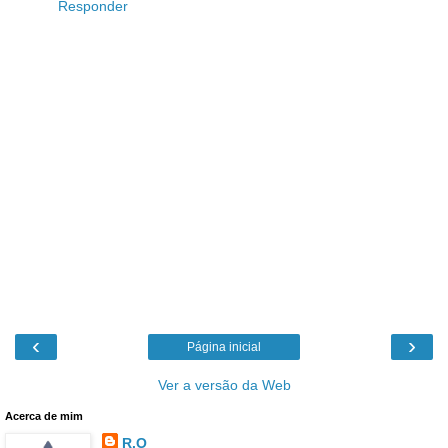
Responder
‹
›
Página inicial
Ver a versão da Web
Acerca de mim
R.O