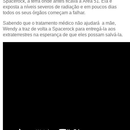
Spacerock, a terra onde antes ficava a Área 51. Ela é
exposta a níveis severos de radiação e em poucos dias
todos os seus órgãos começam a falhar.
Sabendo que o tratamento médico não ajudará a mãe,
Wendy a traz de volta a Spacerock para entregá-la aos
extraterrestres na esperança de que eles possam salvá-la.