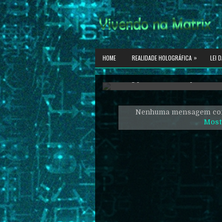
»
HOME
REALIDADE HOLOGRÁFICA
LEI 
Reflexões sobre temas profundos, e
Nenhuma mensagem com
Most