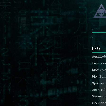
..
.
LINKS
Realidad
Livros es
blog Viv
blog Spir
Spiritual
Acerca d
Vivendo 
Occult b