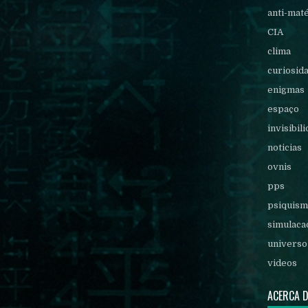
anti-mat
CIA
clima
curiosid
enigmas
espaço
invisibil
noticias
ovnis
pps
psiquis
simulaca
universo
videos
ACERCA 