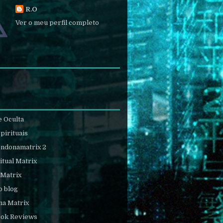
R.O
Ver o meu perfil completo
e Oculta
pirituais
endonamatrix 2
itual Matrix
 Matrix
o blog
na Matrix
ook Reviews