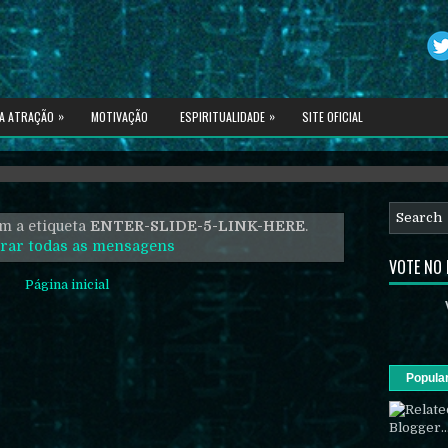
»
»
DA ATRAÇÃO
MOTIVAÇÃO
ESPIRITUALIDADE
SITE OFICIAL
spiritualidade avançada.
 a etiqueta
ENTER-SLIDE-5-LINK-HERE
.
rar todas as mensagens
VOTE NO
Página inicial
Popula