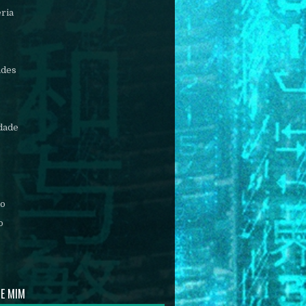
éria
ades
idade
mo
o
DE MIM